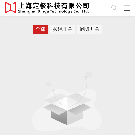
全部
拉绳开关
跑偏开关