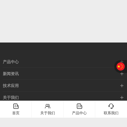
产品中心
接近开关
新闻资讯
光电开关
企业新闻
技术应用
安全光幕
行业新闻
技术支持
关于我们
路灯控制器
应用案例
󦤹
󦃩
󦤹
󦘉
企业简介
首页
关于我们
产品中心
联系我们
客服热线
常见问题
企业文化
400-886-2528
联系我们