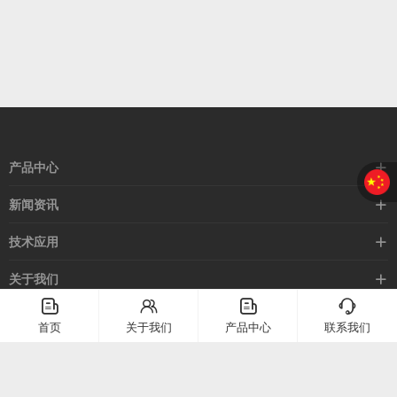
产品中心
接近开关
新闻资讯
光电开关
企业新闻
技术应用
安全光幕
行业新闻
技术支持
关于我们
路灯控制器
应用案例
󦤹
󦃩
󦤹
󦘉
企业简介
首页
关于我们
产品中心
联系我们
客服热线
常见问题
企业文化
400-886-2528
联系我们
在线留言