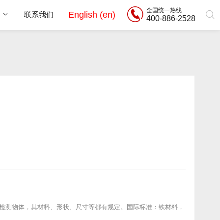
全国统一热线
English (en)
用
联系我们
400-886-2528
能的检测物体，其材料、形状、尺寸等都有规定。国际标准：铁材料，