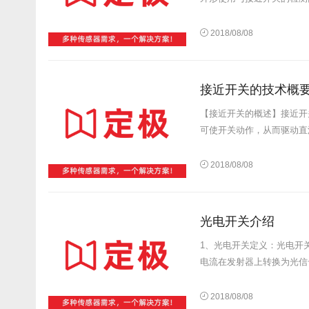
2018/08/08
接近开关的技术概
【接近开关的概述】接近开
可使开关动作，从而驱动直流
2018/08/08
光电开关介绍
1、光电开关定义：光电开
电流在发射器上转换为光信号
2018/08/08