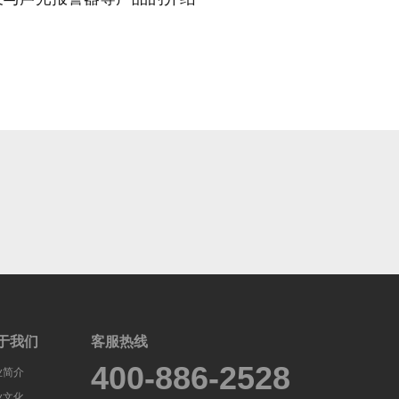
于我们
客服热线
400-886-2528
业简介
业文化