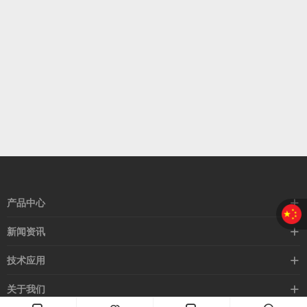
产品中心
接近开关
新闻资讯
光电开关
企业新闻
技术应用
安全光幕
行业新闻
技术支持
关于我们
路灯控制器
应用案例