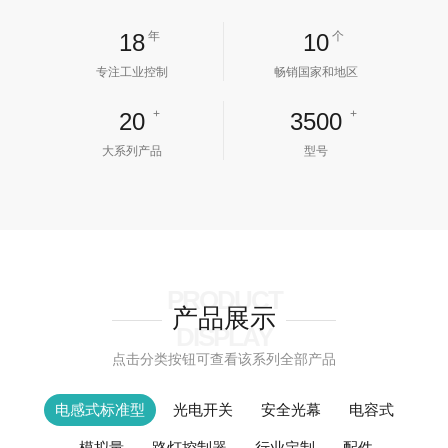
质量控制及技术服务的全流程管理体系。产品开发与
18
年
10
个
生产过程中，坚持技术创新与性能优化并重，严格执
行设计标准、工艺规范与品质要求，持续提升产品一
专注工业控制
畅销国家和地区
致性与可靠性，致力于为客户提供高性价比、易部
+
+
署、长期稳定的工业自动化产品与解决方案。
20
3500
售后优势：
大系列产品
型号
定极高度重视售后服务体系建设，建立了完善的
售后管理机制，为客户提供及时、专业、高效的技术
支持与服务保障，持续提升客户应用体验与合作价
值。
公司宗旨：
PRODUCT
诚信、品质、共赢，是定极持续发展的核心理
产品展示
念，也是企业立足市场、服务客户的重要基石。
DISPLAY
经营理念：
点击分类按钮可查看该系列全部产品
诚信立足天下，品质创造未来！
电感式标准型
光电开关
安全光幕
电容式
模拟量
路灯控制器
行业定制
配件