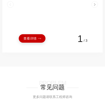
官网开始改版，于5月1正式改版完成！本次改
2022年3月31日起进行改版，预计时间一个
版内容：1、网站改变框架，使用更智能更易于
月，期间，产品和文章会陆续发布，如果有产
管理的主流框架；2、网站功能升级，提升用户
品上架不全等情况，还请各位朋友担待。若有
浏览体验；3、全网SEO优化，使官网在各大
产品或业务需求 ，可致电400-886-2528或点
平台展现率上升；4、产品图片统一排版，提升
此进行官网留言。上海定极科技有限公司 总经
整体形象；5、除定极的产品系列之外，后续将
办2022.03.31...
1
加入更多代理类的产品；5、技术和科普类文
查看详情
查看详情
查看详情
/
3
章...
PROBLEM
常见问题
更多问题请联系工程师咨询