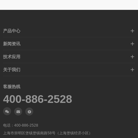
产品中心
接近开关
新闻资讯
光电开关
企业新闻
技术应用
安全光幕
行业新闻
技术支持
关于我们
路灯控制器
应用案例
企业简介
客服热线
常见问题
企业文化
400-886-2528
联系我们
在线留言
电话：
400-886-2528
上海市崇明区堡镇堡镇南路58号（上海堡镇经济小区）