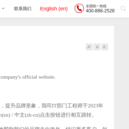
全国统一热线
English (en)
用
联系我们
400-886-2528
A⁺
A
A⁻
ompany's official website.
升品牌形象，我司IT部门工程师于2023年
en) / 中文(zh-cn)点击按钮进行相互跳转。