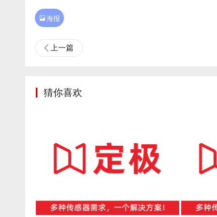

海报
上一篇
猜你喜欢