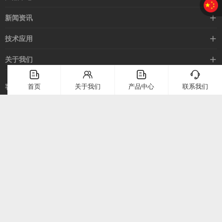
接近开关
新闻资讯
光电开关
企业新闻
技术应用
安全光幕
行业新闻
技术支持
关于我们
路灯控制器
应用案例
󦤹
󦃩
󦤹
󦘉
企业简介
首页
关于我们
产品中心
联系我们
客服热线
常见问题
企业文化
400-886-2528
联系我们
在线留言
电话：
400-886-2528
上海市崇明区堡镇堡镇南路58号（上海堡镇经济小区）