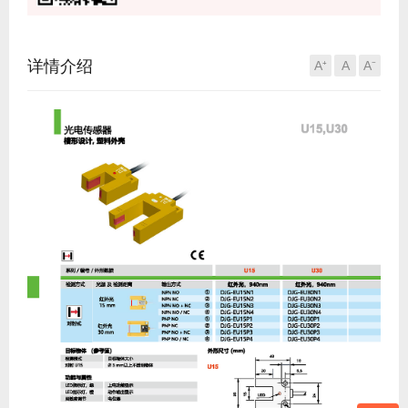
详情介绍
A⁺
A
A⁻