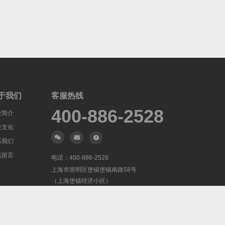
于我们
客服热线
400-886-2528
业简介
业文化
系我们
线留言
电话：
400-886-2528
上海市崇明区堡镇堡镇南路58号
（上海堡镇经济小区）