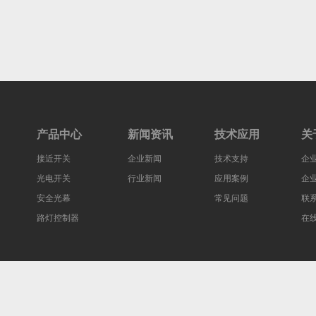
产品中心
新闻资讯
技术应用
关
接近开关
企业新闻
技术支持
企
光电开关
行业新闻
应用案例
企
安全光幕
常见问题
联
路灯控制器
在
©2025 上海定极科技有限公司 版权所有
沪ICP备19001571号-1