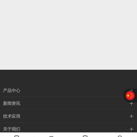
产品中心
接近开关
新闻资讯
光电开关
企业新闻
技术应用
安全光幕
行业新闻
技术支持
关于我们
路灯控制器
应用案例