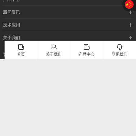
接近开关
新闻资讯
光电开关
企业新闻
技术应用
安全光幕
行业新闻
技术支持
关于我们
路灯控制器
应用案例
󦤹
󦃩
󦤹
󦘉
企业简介
首页
关于我们
产品中心
联系我们
客服热线
常见问题
企业文化
400-886-2528
联系我们
在线留言
电话：
400-886-2528
上海市崇明区堡镇堡镇南路58号（上海堡镇经济小区）