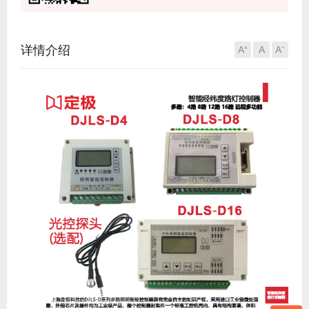
详情介绍
A⁺
A
A⁻