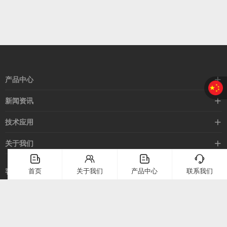
产品中心
接近开关
新闻资讯
光电开关
企业新闻
技术应用
安全光幕
行业新闻
技术支持
关于我们
路灯控制器
应用案例
󦤹
󦃩
󦤹
󦘉
企业简介
首页
关于我们
产品中心
联系我们
客服热线
常见问题
企业文化
400-886-2528
联系我们
在线留言