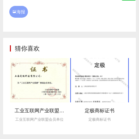
海报

猜你喜欢
工业互联网产业联盟会员单位
定极商标证书
工业互联网产业联盟会员单位
定极商标证书