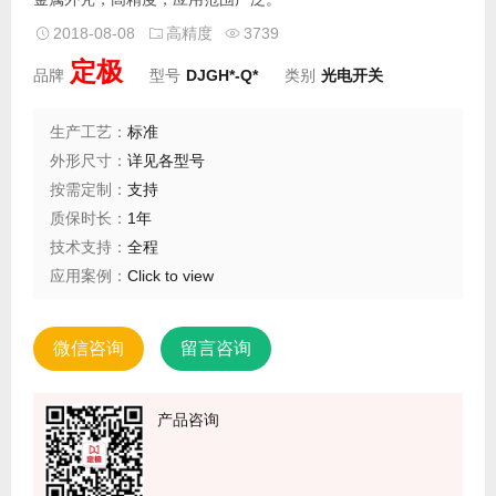
2018-08-08
高精度
3739
定极
品牌
型号
DJGH*-Q*
类别
光电开关
生产工艺：
标准
外形尺寸：
详见各型号
按需定制：
支持
质保时长：
1年
技术支持：
全程
应用案例：
Click to view
微信咨询
留言咨询
产品咨询