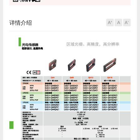
详情介绍
A⁺
A
A⁻