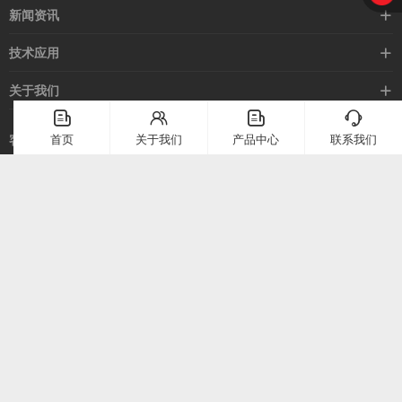
接近开关
新闻资讯
光电开关
企业新闻
技术应用
安全光幕
行业新闻
技术支持
关于我们
路灯控制器
应用案例
󦤹
󦃩
󦤹
󦘉
企业简介
首页
关于我们
产品中心
联系我们
客服热线
常见问题
企业文化
400-886-2528
联系我们
在线留言
电话：
400-886-2528
上海市崇明区堡镇堡镇南路58号（上海堡镇经济小区）