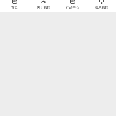
󦤹
󦃩
󦤹
󦘉
企业简介
首页
关于我们
产品中心
联系我们
客服热线
常见问题
企业文化
400-886-2528
联系我们
在线留言
电话：
400-886-2528
上海市崇明区堡镇堡镇南路58号（上海堡镇经济小区）
微信二维码
公众号二维码
©2025 上海定极科技有限公司 版权所有
沪ICP备19001571号-1