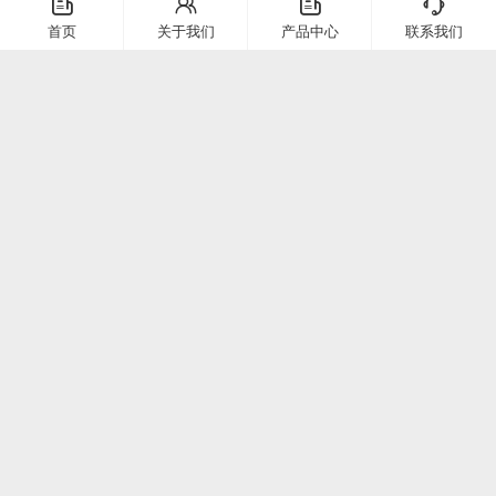
󦤹
󦃩
󦤹
󦘉
企业简介
首页
关于我们
产品中心
联系我们
客服热线
常见问题
企业文化
400-886-2528
联系我们
在线留言
电话：
400-886-2528
上海市崇明区堡镇堡镇南路58号（上海堡镇经济小区）
微信二维码
公众号二维码
©2025 上海定极科技有限公司 版权所有
沪ICP备19001571号-1